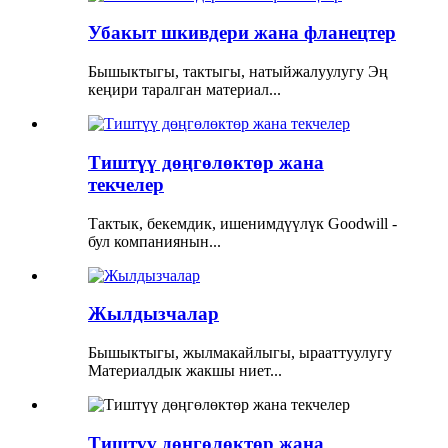
Убакыт шкивдери жана фланецтер
Бышыктыгы, тактыгы, натыйжалуулугу Эң
кеңири таралган материал...
Тиштүү дөңгөлөктөр жана
текчелер
Тактык, бекемдик, ишенимдүүлүк Goodwill -
бул компаниянын...
Жылдызчалар
Бышыктыгы, жылмакайлыгы, ырааттуулугу
Материалдык жакшы ниет...
Тиштүү дөңгөлөктөр жана