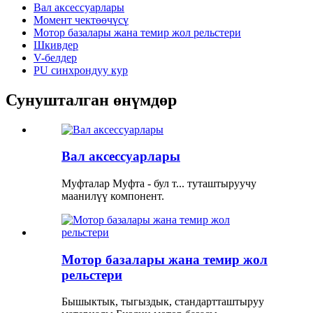
Вал аксессуарлары
Момент чектөөчүсү
Мотор базалары жана темир жол рельстери
Шкивдер
V-белдер
PU синхрондуу кур
Сунушталган өнүмдөр
Вал аксессуарлары
Муфталар Муфта - бул т... туташтыруучу
маанилүү компонент.
Мотор базалары жана темир жол
рельстери
Бышыктык, тыгыздык, стандартташтыруу