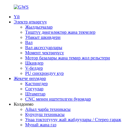
Үй
Электр өткөргүч
Жылдызчалар
Тиштүү дөңгөлөктөр жана текчелер
Убакыт шкивдери
Вал
Вал аксессуарлары
Момент чектөөчүсү
Мотор базалары жана темир жол рельстери
Шкивдер
V-белдер
PU синхрондуу кур
Жекече өнүмдөр
Кастингдер
Согуулар
Штамптар
CNC менен иштетилген буюмдар
Колдонмо
Айыл чарба техникасы
Курулуш техникасы
Унаа токтотуучу жай жабдуулары / Стерео гараж
Мунай жана газ