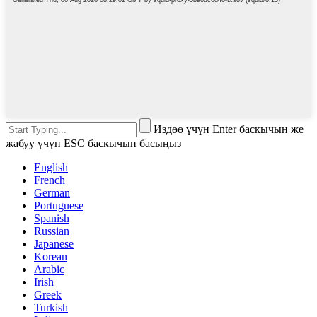
Издөө үчүн Enter баскычын же
жабуу үчүн ESC баскычын басыңыз
English
French
German
Portuguese
Spanish
Russian
Japanese
Korean
Arabic
Irish
Greek
Turkish