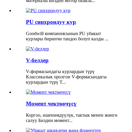
материалы Биздин мотор базасы...
PU синхрондуу кур
Goodwill компаниясынын PU убакыт
курлары биринчи тандоо болуп калды ...
V-белдер
V-формасындагы курлардын түрү
Классикалык оролгон V-формасындагы
курлардын түрү T...
Момент чектөөчүсү
Коргоо, ишенимдүүлүк, тактык менен жөнгө
салуу Биздин момент...