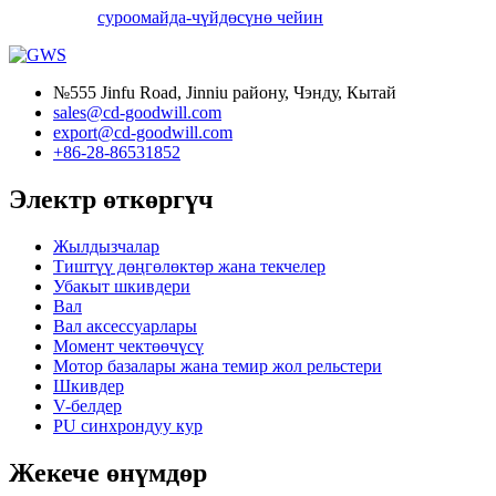
суроо
майда-чүйдөсүнө чейин
№555 Jinfu Road, Jinniu району, Чэнду, Кытай
sales@cd-goodwill.com
export@cd-goodwill.com
+86-28-86531852
Электр өткөргүч
Жылдызчалар
Тиштүү дөңгөлөктөр жана текчелер
Убакыт шкивдери
Вал
Вал аксессуарлары
Момент чектөөчүсү
Мотор базалары жана темир жол рельстери
Шкивдер
V-белдер
PU синхрондуу кур
Жекече өнүмдөр