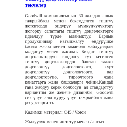
текчелер
Goodwill компаниясынын 30 жылдан ашык
тажрыйбасы менен бекемделген тиштүү
жетектерди өндүрүү мүмкүнчүлүктөрү
жогорку сапаттагы тиштүү дөңгөлөктөргө
идеалдуу түрдө ылайыктуу. Бардык
продукциялар натыйжалуу өндүрүшкө
басым жасоо менен заманбап жабдууларды
колдонуу менен жасалат. Биздин тиштүү
дөңгөлөктөрдүн тандоосу түз кесилген
тиштүү дөңгөлөктөрдөн баштап таажы
дөңгөлөктүү дөңгөлөктөргө, курт
дөңгөлөктүү дөңгөлөктөргө, вал
дөңгөлөктөрүнө, тирөөчтөргө жана
канаттарга жана башкаларга чейин.
Кандай
гана жабдуу керек болбосун, ал стандарттуу
вариантпы же жекече дизайнбы, Goodwill
сиз үчүн аны куруу үчүн тажрыйбага жана
ресурстарга ээ.
Кадимки материал: C45 / Чоюн
Жылуулук менен иштетүү менен / ансыз