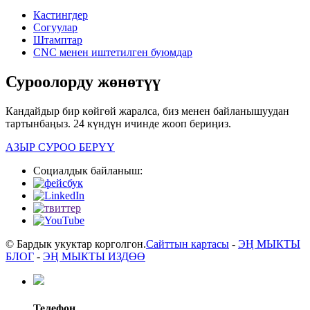
Кастингдер
Согуулар
Штамптар
CNC менен иштетилген буюмдар
Суроолорду жөнөтүү
Кандайдыр бир көйгөй жаралса, биз менен байланышуудан
тартынбаңыз. 24 күндүн ичинде жооп бериңиз.
АЗЫР СУРОО БЕРҮҮ
Социалдык байланыш:
© Бардык укуктар корголгон.
Сайттын картасы
-
ЭҢ МЫКТЫ
БЛОГ
-
ЭҢ МЫКТЫ ИЗДӨӨ
Телефон