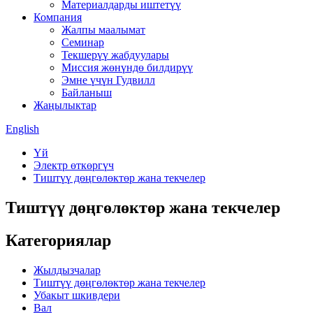
Материалдарды иштетүү
Компания
Жалпы маалымат
Семинар
Текшерүү жабдуулары
Миссия жөнүндө билдирүү
Эмне үчүн Гудвилл
Байланыш
Жаңылыктар
English
Үй
Электр өткөргүч
Тиштүү дөңгөлөктөр жана текчелер
Тиштүү дөңгөлөктөр жана текчелер
Категориялар
Жылдызчалар
Тиштүү дөңгөлөктөр жана текчелер
Убакыт шкивдери
Вал