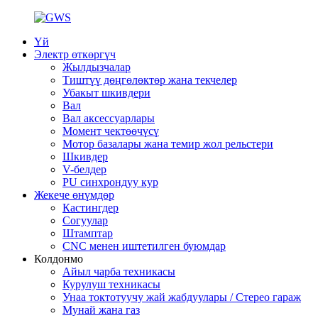
Үй
Электр өткөргүч
Жылдызчалар
Тиштүү дөңгөлөктөр жана текчелер
Убакыт шкивдери
Вал
Вал аксессуарлары
Момент чектөөчүсү
Мотор базалары жана темир жол рельстери
Шкивдер
V-белдер
PU синхрондуу кур
Жекече өнүмдөр
Кастингдер
Согуулар
Штамптар
CNC менен иштетилген буюмдар
Колдонмо
Айыл чарба техникасы
Курулуш техникасы
Унаа токтотуучу жай жабдуулары / Стерео гараж
Мунай жана газ