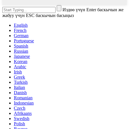
Издөө үчүн Enter баскычын же
жабуу үчүн ESC баскычын басыңыз
English
French
German
Portuguese
Spanish
Russian
Japanese
Korean
Arabic
Irish
Greek
Turkish
Italian
Danish
Romanian
Indonesian
Czech
Afrikaans
Swedish
Polish
Basque