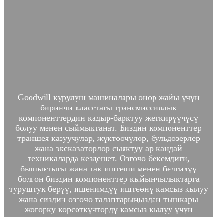
Goodwill курулуш машиналары өнөр жайы үчүн
биринчи класстагы трансмиссиялык
компоненттердин кадыр-барктуу жеткирүүчүсү
болуу менен сыймыктанат. Биздин компоненттер
траншея казуучулар, жүктөөчүлөр, бульдозерлер
жана экскаваторлор сыяктуу ар кандай
техникаларда кездешет. Өзгөчө бекемдиги,
бышыктыгы жана так иштеши менен белгилүү
болгон биздин компоненттер кыйынчылыктарга
туруштук берүү, ишенимдүү иштөөнү камсыз кылуу
жана сиздин өзгөчө талаптарыңыздан тышкары
жогорку көрсөткүчтөрдү камсыз кылуу үчүн