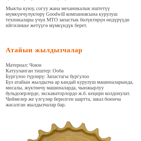
Мыкты куюу, согуу жана механикалык иштетүү
мүмкүнчүлүктөрү Goodwill компаниясына курулуш
техникалары үчүн MTO запастык бөлүктөрүн өндүрүүдө
ийгиликке жетүүгө мүмкүндүк берет.
Атайын жылдызчалар
Материал: Чоюн
Катууланган тиштер: Ооба
Бургулоо түрлөрү: Запастагы бургулоо
Бул атайын жылдызча ар кандай курулуш машиналарында,
мисалы, жүктөөчү машиналарда, чынжырлуу
бульдозерлерде, экскаваторлордо ж.б. кеңири колдонулат.
Чиймелер же үлгүлөр берилген шартта, заказ боюнча
жасалган жылдызчалар бар.