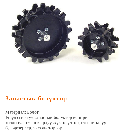
Запастык бөлүктөр
Материал: Болот
Ушул сыяктуу запастык бөлүктөр кеңири
колдонулат
Чынжырлуу жүктөгүчтөр, гусеницалуу
бульдозерлер, экскаваторлор.