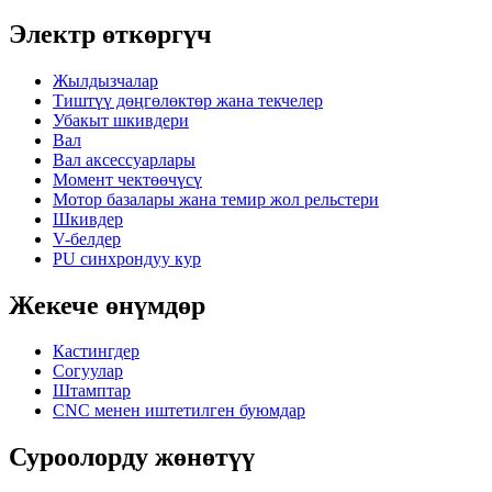
Электр өткөргүч
Жылдызчалар
Тиштүү дөңгөлөктөр жана текчелер
Убакыт шкивдери
Вал
Вал аксессуарлары
Момент чектөөчүсү
Мотор базалары жана темир жол рельстери
Шкивдер
V-белдер
PU синхрондуу кур
Жекече өнүмдөр
Кастингдер
Согуулар
Штамптар
CNC менен иштетилген буюмдар
Суроолорду жөнөтүү