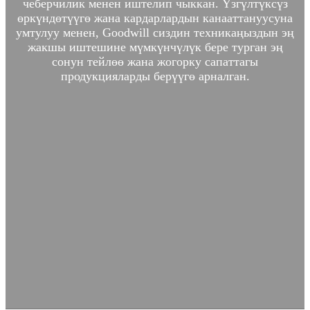
чеберчилик менен иштелип чыккан. Үзгүлтүксүз
өркүндөтүүгө жана кардарлардын канааттануусуна
умтулуу менен, Goodwill сиздин техникаңыздын эң
жакшы иштешине мүмкүнчүлүк бере турган эң
сонун тейлөө жана жогорку сапаттагы
продукцияларды берүүгө арналган.