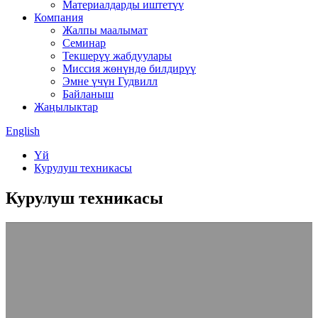
Материалдарды иштетүү
Компания
Жалпы маалымат
Семинар
Текшерүү жабдуулары
Миссия жөнүндө билдирүү
Эмне үчүн Гудвилл
Байланыш
Жаңылыктар
English
Үй
Курулуш техникасы
Курулуш техникасы