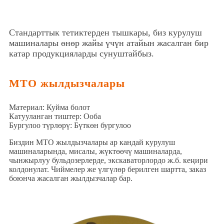
Стандарттык тетиктерден тышкары, биз курулуш
машиналары өнөр жайы үчүн атайын жасалган бир
катар продукцияларды сунуштайбыз.
MTO жылдызчалары
Материал: Куйма болот
Катууланган тиштер: Ооба
Бургулоо түрлөрү: Бүткөн бургулоо
Биздин MTO жылдызчалары ар кандай курулуш
машиналарында, мисалы, жүктөөчү машиналарда,
чынжырлуу бульдозерлерде, экскаваторлордо ж.б. кеңири
колдонулат. Чиймелер же үлгүлөр берилген шартта, заказ
боюнча жасалган жылдызчалар бар.