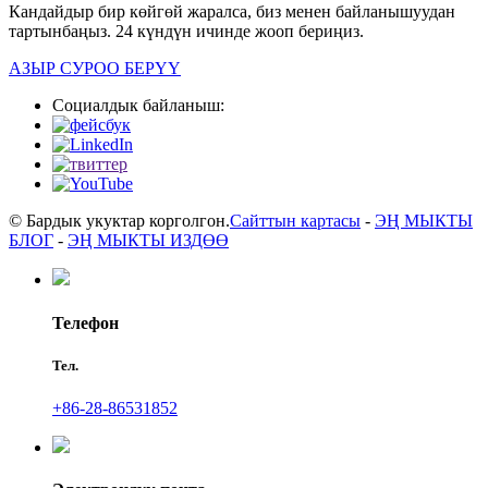
Кандайдыр бир көйгөй жаралса, биз менен байланышуудан
тартынбаңыз. 24 күндүн ичинде жооп бериңиз.
АЗЫР СУРОО БЕРҮҮ
Социалдык байланыш:
© Бардык укуктар корголгон.
Сайттын картасы
-
ЭҢ МЫКТЫ
БЛОГ
-
ЭҢ МЫКТЫ ИЗДӨӨ
Телефон
Тел.
+86-28-86531852