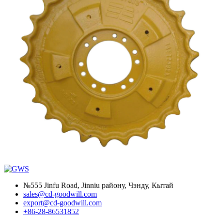
№555 Jinfu Road, Jinniu району, Чэнду, Кытай
sales@cd-goodwill.com
export@cd-goodwill.com
+86-28-86531852